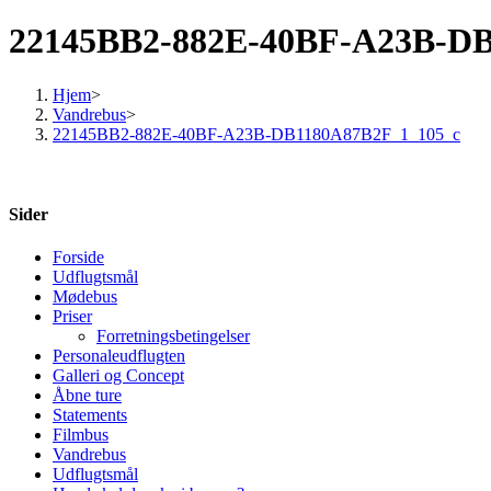
22145BB2-882E-40BF-A23B-DB
Hjem
>
Vandrebus
>
22145BB2-882E-40BF-A23B-DB1180A87B2F_1_105_c
Sider
Forside
Udflugtsmål
Mødebus
Priser
Forretningsbetingelser
Personaleudflugten
Galleri og Concept
Åbne ture
Statements
Filmbus
Vandrebus
Udflugtsmål