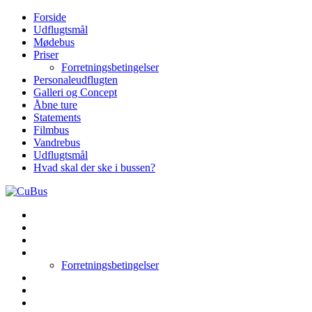
Skip
Forside
to
Udflugtsmål
content
Mødebus
Priser
Forretningsbetingelser
Personaleudflugten
Galleri og Concept
Åbne ture
Statements
Filmbus
Vandrebus
Udflugtsmål
Hvad skal der ske i bussen?
Forside
Udflugtsmål
Mødebus
Priser
Forretningsbetingelser
Personaleudflugten
Galleri og Concept
Åbne ture