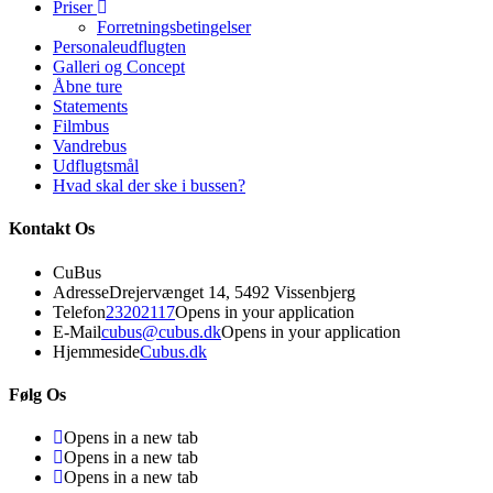
Priser
Forretningsbetingelser
Personaleudflugten
Galleri og Concept
Åbne ture
Statements
Filmbus
Vandrebus
Udflugtsmål
Hvad skal der ske i bussen?
Kontakt Os
CuBus
Adresse
Drejervænget 14, 5492 Vissenbjerg
Telefon
23202117
Opens in your application
E-Mail
cubus@cubus.dk
Opens in your application
Hjemmeside
Cubus.dk
Følg Os
Opens in a new tab
Opens in a new tab
Opens in a new tab