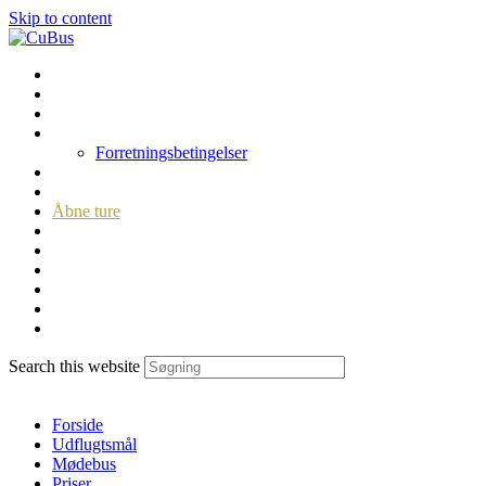
Skip to content
Forside
Udflugtsmål
Mødebus
Priser
Forretningsbetingelser
Personaleudflugten
Galleri og Concept
Åbne ture
Statements
Filmbus
Vandrebus
Udflugtsmål
Hvad skal der ske i bussen?
Search this website
Menu
Luk
Forside
Udflugtsmål
Mødebus
Priser