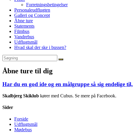
Forretningsbetingelser
Personaleudflugten
Galleri og Concept
Åbne ture
Statements
Filmbus
Vandrebus
Udflugtsmål
Hvad skal der ske i bussen?
Åbne ture til dig
Har du en god ide og en målgruppe så sig endelige til,
Skalbjerg Skiklub
kører med Cubus. Se mere på Facebook.
Sider
Forside
Udflugtsmål
Mødebus