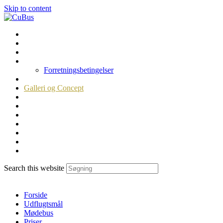
Skip to content
Forside
Udflugtsmål
Mødebus
Priser
Forretningsbetingelser
Personaleudflugten
Galleri og Concept
Åbne ture
Statements
Filmbus
Vandrebus
Udflugtsmål
Hvad skal der ske i bussen?
Search this website
Menu
Luk
Forside
Udflugtsmål
Mødebus
Priser