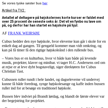
Se vores tyske søster bus
her
Artikel fra TV2 :
Antallet af deltagere på højskolernes korte kurser er faldet med
over 25 procent de seneste seks år. Det vil en fynbo nu lave om
på, og derfor har han startet en højskole på hjul.
AF
FRANK WEIRSØE
Cubus hedder den nye højskole, hvor eleverne kun går i skole for en
enkelt dag ad gangen. Til gengæld kommer man vidt omkring, og
kan på få timer få den rigtige højskoleånd i den rullende bus.
– Vores bus er en kulturbus, hvor vi både kan både på levende
musik, projekter, klaver og minibar. vi tager H.C. Andersens ord om
at rejse er at leve dybt bogstaveligt, siger direktøren for Cubus
Christian Tast.
Cubussen ruller rundt i hele landet, og dagseleverne vil undervej
kunne få både foredrag, synge højskolesange og kaffe inden bussen
ruller ind for at besøge en traditionel højskole.
Bussen blev indviet på Brandt lørdag, og blandt de første elever var
der begejstring for projektet.