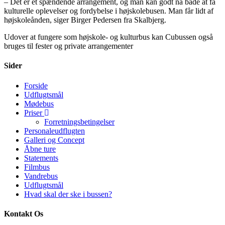
– Det er et spændende arrangement, og man kan godt nå både at få
kulturelle oplevelser og fordybelse i højskolebusen. Man får lidt af
højskoleånden, siger Birger Pedersen fra Skalbjerg.
Udover at fungere som højskole- og kulturbus kan Cubussen også
bruges til fester og private arrangementer
Sider
Forside
Udflugtsmål
Mødebus
Priser
Forretningsbetingelser
Personaleudflugten
Galleri og Concept
Åbne ture
Statements
Filmbus
Vandrebus
Udflugtsmål
Hvad skal der ske i bussen?
Kontakt Os