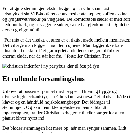
For at gøre stemningen ekstra hyggelig har Christian Tast
udsmykket sin VIP-konferencebus med ægte tæpper, kaffemaskine
og lyngfarvet velour på væggene. De komfortable sæder er med sort
læderindtræk, og passagerne sidder, så de har øjenkontakt. Og det er
der en god grund til.
”For mig er det vigtigt, at turen er et rigtigt møde mellem mennesker.
Det vil sige man kigger hinanden i øjnene. Man kigger ikke bare
hinanden i nakken. Det gør mødet anderledes og gør, at folk er
enormt glade, når de går her fra, ” fortæller Christian Tast.
Et rullende forsamlingshus
Ud over at bussen er pimpet med tæpper til hjemlig hygge og
diverse high tech-udstyr, har Christian Tast også fået plads til både et
klaver og en håndfuld højskolesangbøger. Det bidrager til
stemningen. Og kan man ikke mønstre en pianist blandt
mødegruppen, træder Christian selv gerne til eller sørger for at en
pianist bliver hyret ind.
Det bløder stemningen lidt mere op, når man synger sammen. Lidt