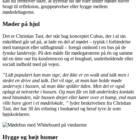
kan du fremover sikre, at dyrebar tid før eller under mødet bliver
brugt til refleksion, gruppeøvelser eller hygge mellem
mødedeltagerne.
Møder på hjul
Det er Christian Tast, der står bag konceptet Cubus, der i al sin
enkelthed går ud på, at lade en del af mødet – typisk i forbindelse
med transport eller udflugtsmål – foregå ombord i en bus på de
fynske landeveje. På den måde får mødegæsterne på én og samme
tid en
time out
fra konferencen og et brugbart, underholdende eller
socialt indhold med på vejen.
”Lidt populært kan man sige; det ikke er en walk and talk men i
stedet en drive and talk. Det vil sige, at man kan holde møde
undervejs i bussen, så man ikke spilder tiden. Men det er også
oplagt at netværke i bussen. Og man får en lidt anderledes kontakt
med hinanden, når bussen drejer eller kører over et bump, end man
ville have gjort i et mødelokale, ”
lyder beskrivelsen fra Christian
Tast, der har 30 års erfaring i buskørsel og heraf tyve år som
højskolelærer.
Hygge og højt humør