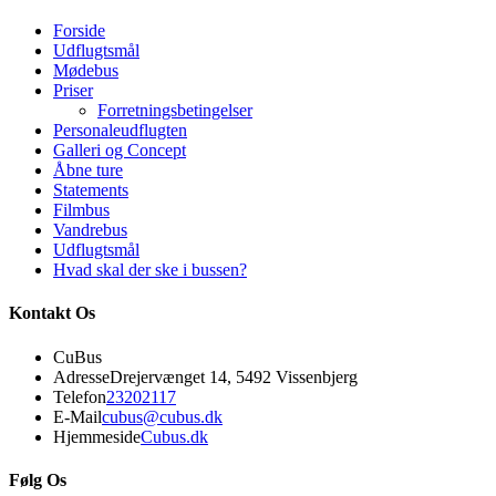
Forside
Udflugtsmål
Mødebus
Priser
Forretningsbetingelser
Personaleudflugten
Galleri og Concept
Åbne ture
Statements
Filmbus
Vandrebus
Udflugtsmål
Hvad skal der ske i bussen?
Kontakt Os
CuBus
Adresse
Drejervænget 14, 5492 Vissenbjerg
Opens
Telefon
23202117
in
Opens
E-Mail
cubus@cubus.dk
your
in
Hjemmeside
Cubus.dk
application
your
application
Følg Os