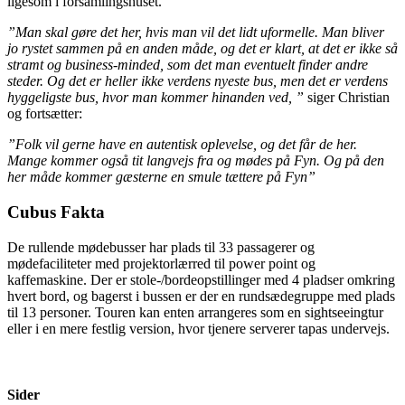
ligesom i forsamlingshuset.
”Man skal gøre det her, hvis man vil det lidt uformelle. Man bliver
jo rystet sammen på en anden måde, og det er klart, at det er ikke så
stramt og business-minded, som det man eventuelt finder andre
steder. Og det er heller ikke verdens nyeste bus, men det er verdens
hyggeligste bus, hvor man kommer hinanden ved, ”
siger Christian
og fortsætter:
”Folk vil gerne have en autentisk oplevelse, og det får de her.
Mange kommer også tit langvejs fra og mødes på Fyn. Og på den
her måde kommer gæsterne en smule tættere på Fyn”
Cubus Fakta
De rullende mødebusser har plads til 33 passagerer og
mødefaciliteter med projektorlærred til power point og
kaffemaskine. Der er stole-/bordeopstillinger med 4 pladser omkring
hvert bord, og bagerst i bussen er der en rundsædegruppe med plads
til 13 personer. Touren kan enten arrangeres som en sightseeingtur
eller i en mere festlig version, hvor tjenere serverer tapas undervejs.
Sider