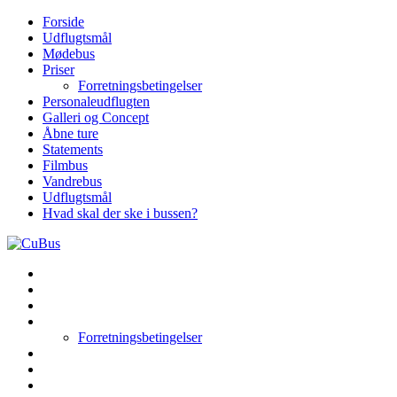
Skip
Forside
to
Udflugtsmål
content
Mødebus
Priser
Forretningsbetingelser
Personaleudflugten
Galleri og Concept
Åbne ture
Statements
Filmbus
Vandrebus
Udflugtsmål
Hvad skal der ske i bussen?
Forside
Udflugtsmål
Mødebus
Priser
Forretningsbetingelser
Personaleudflugten
Galleri og Concept
Åbne ture