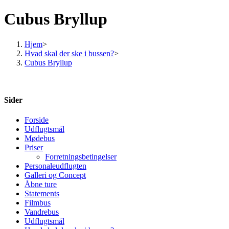
Cubus Bryllup
Hjem
>
Hvad skal der ske i bussen?
>
Cubus Bryllup
Sider
Forside
Udflugtsmål
Mødebus
Priser
Forretningsbetingelser
Personaleudflugten
Galleri og Concept
Åbne ture
Statements
Filmbus
Vandrebus
Udflugtsmål