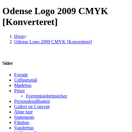
Odense Logo 2009 CMYK
[Konverteret]
Hjem
>
Odense Logo 2009 CMYK [Konverteret]
Sider
Forside
Udflugtsmål
Mødebus
Priser
Forretningsbetingelser
Personaleudflugten
Galleri og Concept
Åbne ture
Statements
Filmbus
Vandrebus