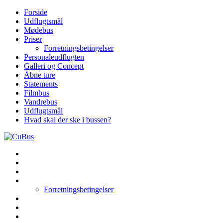
Skip
Forside
to
Udflugtsmål
content
Mødebus
Priser
Forretningsbetingelser
Personaleudflugten
Galleri og Concept
Åbne ture
Statements
Filmbus
Vandrebus
Udflugtsmål
Hvad skal der ske i bussen?
Forside
Udflugtsmål
Mødebus
Priser
Forretningsbetingelser
Personaleudflugten
Galleri og Concept
Åbne ture