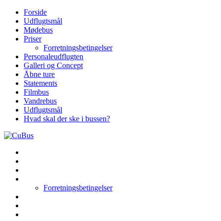
Skip
Forside
to
Udflugtsmål
content
Mødebus
Priser
Forretningsbetingelser
Personaleudflugten
Galleri og Concept
Åbne ture
Statements
Filmbus
Vandrebus
Udflugtsmål
Hvad skal der ske i bussen?
Forside
Udflugtsmål
Mødebus
Priser
Forretningsbetingelser
Personaleudflugten
Galleri og Concept
Åbne ture