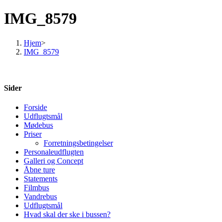
IMG_8579
Hjem
>
IMG_8579
Sider
Forside
Udflugtsmål
Mødebus
Priser
Forretningsbetingelser
Personaleudflugten
Galleri og Concept
Åbne ture
Statements
Filmbus
Vandrebus
Udflugtsmål
Hvad skal der ske i bussen?