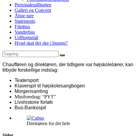
Personaleudflugten
Galleri og Concept
Åbne ture
Statements
Filmbus
Vandrebus
Udflugtsmål
Hvad skal der ske i bussen?
Chaufføren og direktøren, der tidligere var højskolelærer, kan
tilbyde forskellige indslag:
Teatersport
Klaverspil til højskolesangbogen
Morgensamling
Miniforedrag: “PYT”
Livshistorie forløb
Bus-Bankospil
Direktøren for det hele
Sider