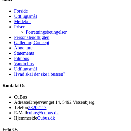
Forside
Udflugtsmål
Mødebus
Priser
Forretningsbetingelser
Personaleudflugten
Galleri og Concept
Åbne ture
Statements
Filmbus
Vandrebus
Udflugtsmål
Hvad skal der ske i bussen?
Kontakt Os
CuBus
Adresse
Drejervænget 14, 5492 Vissenbjerg
Opens
Telefon
23202117
in
Opens
E-Mail
cubus@cubus.dk
your
in
Hjemmeside
Cubus.dk
application
your
application
Følg Os